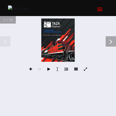
1 / 10
CATÁLOGO 
FERROCARRILERO
Certificados en las normas:
ISO 9001/NMC-CC-003 & AAR/M-1003