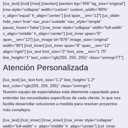
[/ux_text] [/col] [/row] [/section] [section bg=”456″ bg_size=”original”]
[row style=”collapse” width=”custom” custom_width=”80%”
v_align=”equal” h_align=”center”] [col span__sm=”12″] [ux_slider
hide_nav=”true” nav_pos=”outside” nav_style=”simple”
pause_hover=”false”] [row_inner style=”collapse” width=”full-width”
v_align=”middle” h_align=”center”] [col_inner span=”6″
span__sm=”12″] [ux_image id=”876″ image_size=”original”
width=”90″] [/col_inner] [col_inner span=”6″ span__sm=”12″
align=”right”] [ux_text font_size=”2″ font_size__sm=”1.75″
line_height=”1″ text_color=”rgb(255, 255, 255)” class=”snmrgnTT”]
Atención Personalizada
[/ux_text] [ux_text font_size=”1.2″ line_height=”1.2″
text_color=”rgb(255, 255, 255)” class=”snmrgn”]
Nuestro equipo de especialistas está altamente capacitado para
entender las necesidades específicas de cada cliente, lo que nos
facilita desarrollar soluciones a medida para resolver proyectos
más complejos.
[/ux_text] [/col_inner] [/row_inner] [row_inner style=”collapse”
width=”full-width” v_align=”middle” h_align=”center”] [col_inner