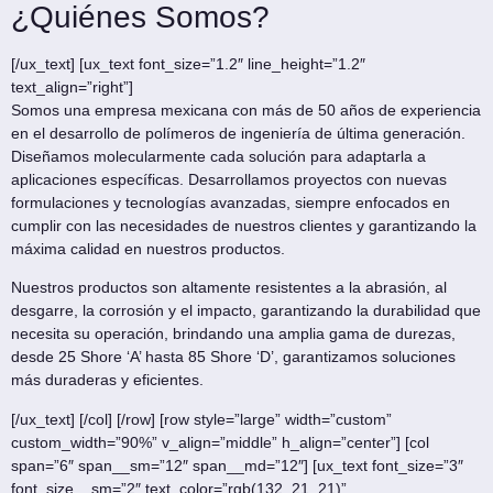
¿Quiénes Somos?
[/ux_text] [ux_text font_size=”1.2″ line_height=”1.2″
text_align=”right”]
Somos una empresa mexicana con más de 50 años de experiencia
en el desarrollo de polímeros de ingeniería de última generación.
Diseñamos molecularmente cada solución para adaptarla a
aplicaciones específicas. Desarrollamos proyectos con nuevas
formulaciones y tecnologías avanzadas, siempre enfocados en
cumplir con las necesidades de nuestros clientes y garantizando la
máxima calidad en nuestros productos.
Nuestros productos son altamente resistentes a la abrasión, al
desgarre, la corrosión y el impacto, garantizando la durabilidad que
necesita su operación, brindando una amplia gama de durezas,
desde 25 Shore ‘A’ hasta 85 Shore ‘D’, garantizamos soluciones
más duraderas y eficientes.
[/ux_text] [/col] [/row] [row style=”large” width=”custom”
custom_width=”90%” v_align=”middle” h_align=”center”] [col
span=”6″ span__sm=”12″ span__md=”12″] [ux_text font_size=”3″
font_size__sm=”2″ text_color=”rgb(132, 21, 21)”