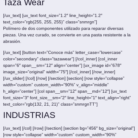
Taza Wear
[/ux_text] [ux_text font_size=”1.2″ line_height=”1.2″
text_color=”rgb(255, 255, 255)” class=”snmrgn”]
Polímero de dos componentes utilizado para reparar diversas
piezas. Una vez curado, se convierte en una pasta resistente a la
abrasión.
[/ux_text] [button text=”Conoce más” letter_case=”lowercase”
color=”secondary” class=”tazawear”] [/col_inner] [col_inner
span=”6″ span__sm=”12″ align=”center”] [ux_image id=”678″
image_size=”original” width=”75″] [/col_inner] [/row_inner]
[/ux_slider] [/col] [/row] [/section] [section] [row style=”collapse”
width=”custom” custom_width=”90%” v_align=”middle”
h_align=”center”] [col span__sm=”12″ span__md=”12″] [ux_text
font_size=”3″ font_size__sm=”2″ line_height=”1″ text_align=”right”
text_color=”rgb(132, 21, 21)” class=”snmrgnTT”]
INDUSTRIAS
[/ux_text] [/col] [/row] [/section] [section bg=”456″ bg_size=”original”]
[row style=”collapse” width=”custom” custom_width=”90%”