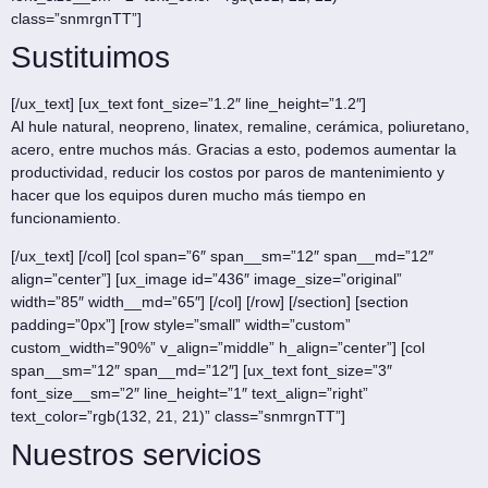
class=”snmrgnTT”]
Sustituimos
[/ux_text] [ux_text font_size=”1.2″ line_height=”1.2″]
Al hule natural, neopreno, linatex, remaline, cerámica, poliuretano,
acero, entre muchos más. Gracias a esto, podemos aumentar la
productividad, reducir los costos por paros de mantenimiento y
hacer que los equipos duren mucho más tiempo en
funcionamiento.
[/ux_text] [/col] [col span=”6″ span__sm=”12″ span__md=”12″
align=”center”] [ux_image id=”436″ image_size=”original”
width=”85″ width__md=”65″] [/col] [/row] [/section] [section
padding=”0px”] [row style=”small” width=”custom”
custom_width=”90%” v_align=”middle” h_align=”center”] [col
span__sm=”12″ span__md=”12″] [ux_text font_size=”3″
font_size__sm=”2″ line_height=”1″ text_align=”right”
text_color=”rgb(132, 21, 21)” class=”snmrgnTT”]
Nuestros servicios