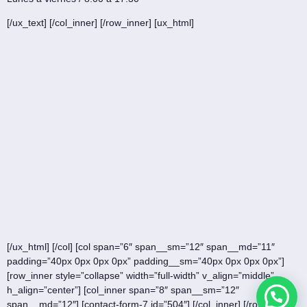
[/ux_text] [/col_inner] [/row_inner] [ux_html]
[/ux_html] [/col] [col span=”6″ span__sm=”12″ span__md=”11″
padding=”40px 0px 0px 0px” padding__sm=”40px 0px 0px 0px”]
[row_inner style=”collapse” width=”full-width” v_align=”middle”
h_align=”center”] [col_inner span=”8″ span__sm=”12″
span__md=”12″] [contact-form-7 id=”504″] [/col_inner] [/row_inner]