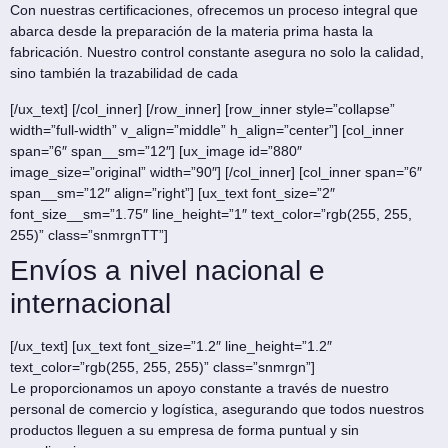
Con nuestras certificaciones, ofrecemos un proceso integral que
abarca desde la preparación de la materia prima hasta la
fabricación. Nuestro control constante asegura no solo la calidad,
sino también la trazabilidad de cada
[/ux_text] [/col_inner] [/row_inner] [row_inner style=”collapse”
width=”full-width” v_align=”middle” h_align=”center”] [col_inner
span=”6″ span__sm=”12″] [ux_image id=”880″
image_size=”original” width=”90″] [/col_inner] [col_inner span=”6″
span__sm=”12″ align=”right”] [ux_text font_size=”2″
font_size__sm=”1.75″ line_height=”1″ text_color=”rgb(255, 255,
255)” class=”snmrgnTT”]
Envíos a nivel nacional e
internacional
[/ux_text] [ux_text font_size=”1.2″ line_height=”1.2″
text_color=”rgb(255, 255, 255)” class=”snmrgn”]
Le proporcionamos un apoyo constante a través de nuestro
personal de comercio y logística, asegurando que todos nuestros
productos lleguen a su empresa de forma puntual y sin