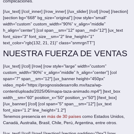
complicaciones.
[/ux_text] [/col_inner] [/row_inner] [/ux_slider] [/col] [/row] [/section]
[section bg=”668″ bg_size=”original”] [row style=”small”
width=”custom” custom_width=”90%” v_align=”middle”
h_align=”center”] [col span__sm=”12″ span__md=”12″] [ux_text
font_size=”3″ font_size__sm=”2″ line_height=”1″
text_color=”rgb(132, 21, 21)” class=”snmrgnTT”]
NUESTRA FUERZA DE VENTAS
[/ux_text] [/col] [/row] [row style=”large” width=”custom”
custom_width=”90%” v_align=”middle” h_align=”center”] [col
span=”7″ span__sm=”12″] [ux_banner height=”450px”
video_mp4=”https://prognosisdesarrollo.mx/taza/wp-
content/uploads/2025/06/mapa-taza-animado.mp4″] [text_box
width__sm=”60″ position_x=”50″ position_y=”50″] [/text_box]
[/ux_banner] [/col] [col span=”5″ span__sm=”12″] [ux_text
font_size=”1.2″ line_height=”1.2″]
Tenemos presencia en
más de 30 países
como Estados Unidos,
Canadá, Australia, Brasil, Chile, Perú, Argentina, entre otros.
[/ux_text] [/col] [/row] [/section] [section padding=”0px”] [row