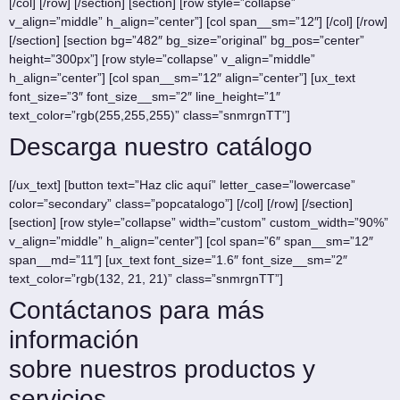
[/col] [/row] [/section] [section] [row style=”collapse”
v_align=”middle” h_align=”center”] [col span__sm=”12″] [/col] [/row]
[/section] [section bg=”482″ bg_size=”original” bg_pos=”center”
height=”300px”] [row style=”collapse” v_align=”middle”
h_align=”center”] [col span__sm=”12″ align=”center”] [ux_text
font_size=”3″ font_size__sm=”2″ line_height=”1″
text_color=”rgb(255,255,255)” class=”snmrgnTT”]
Descarga nuestro catálogo
[/ux_text] [button text=”Haz clic aquí” letter_case=”lowercase”
color=”secondary” class=”popcatalogo”] [/col] [/row] [/section]
[section] [row style=”collapse” width=”custom” custom_width=”90%”
v_align=”middle” h_align=”center”] [col span=”6″ span__sm=”12″
span__md=”11″] [ux_text font_size=”1.6″ font_size__sm=”2″
text_color=”rgb(132, 21, 21)” class=”snmrgnTT”]
Contáctanos para más
información
sobre nuestros productos y
servicios