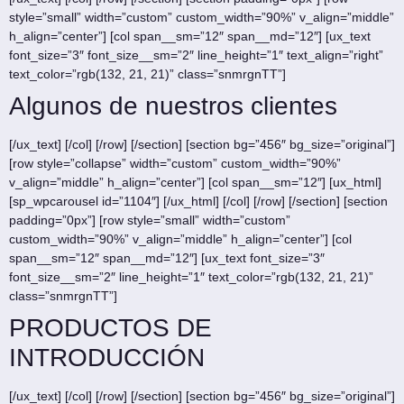
style=”small” width=”custom” custom_width=”90%” v_align=”middle”
h_align=”center”] [col span__sm=”12″ span__md=”12″] [ux_text
font_size=”3″ font_size__sm=”2″ line_height=”1″ text_align=”right”
text_color=”rgb(132, 21, 21)” class=”snmrgnTT”]
Algunos de nuestros clientes
[/ux_text] [/col] [/row] [/section] [section bg=”456″ bg_size=”original”]
[row style=”collapse” width=”custom” custom_width=”90%”
v_align=”middle” h_align=”center”] [col span__sm=”12″] [ux_html]
[sp_wpcarousel id=”1104″] [/ux_html] [/col] [/row] [/section] [section
padding=”0px”] [row style=”small” width=”custom”
custom_width=”90%” v_align=”middle” h_align=”center”] [col
span__sm=”12″ span__md=”12″] [ux_text font_size=”3″
font_size__sm=”2″ line_height=”1″ text_color=”rgb(132, 21, 21)”
class=”snmrgnTT”]
PRODUCTOS DE
INTRODUCCIÓN
[/ux_text] [/col] [/row] [/section] [section bg=”456″ bg_size=”original”]