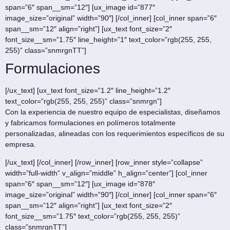
span=”6″ span__sm=”12″] [ux_image id=”877″
image_size=”original” width=”90″] [/col_inner] [col_inner span=”6″
span__sm=”12″ align=”right”] [ux_text font_size=”2″
font_size__sm=”1.75″ line_height=”1″ text_color=”rgb(255, 255,
255)” class=”snmrgnTT”]
Formulaciones
[/ux_text] [ux_text font_size=”1.2″ line_height=”1.2″
text_color=”rgb(255, 255, 255)” class=”snmrgn”]
Con la experiencia de nuestro equipo de especialistas, diseñamos
y fabricamos formulaciones en polímeros totalmente
personalizadas, alineadas con los requerimientos específicos de su
empresa.
[/ux_text] [/col_inner] [/row_inner] [row_inner style=”collapse”
width=”full-width” v_align=”middle” h_align=”center”] [col_inner
span=”6″ span__sm=”12″] [ux_image id=”878″
image_size=”original” width=”90″] [/col_inner] [col_inner span=”6″
span__sm=”12″ align=”right”] [ux_text font_size=”2″
font_size__sm=”1.75″ text_color=”rgb(255, 255, 255)”
class=”snmrgnTT”]