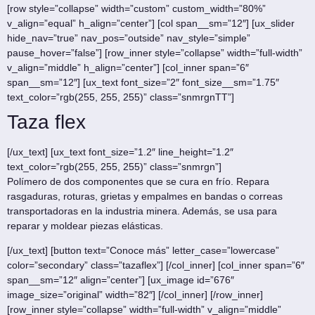
[row style=”collapse” width=”custom” custom_width=”80%”
v_align=”equal” h_align=”center”] [col span__sm=”12″] [ux_slider
hide_nav=”true” nav_pos=”outside” nav_style=”simple”
pause_hover=”false”] [row_inner style=”collapse” width=”full-width”
v_align=”middle” h_align=”center”] [col_inner span=”6″
span__sm=”12″] [ux_text font_size=”2″ font_size__sm=”1.75″
text_color=”rgb(255, 255, 255)” class=”snmrgnTT”]
Taza flex
[/ux_text] [ux_text font_size=”1.2″ line_height=”1.2″
text_color=”rgb(255, 255, 255)” class=”snmrgn”]
Polímero de dos componentes que se cura en frío. Repara
rasgaduras, roturas, grietas y empalmes en bandas o correas
transportadoras en la industria minera. Además, se usa para
reparar y moldear piezas elásticas.
[/ux_text] [button text=”Conoce más” letter_case=”lowercase”
color=”secondary” class=”tazaflex”] [/col_inner] [col_inner span=”6″
span__sm=”12″ align=”center”] [ux_image id=”676″
image_size=”original” width=”82″] [/col_inner] [/row_inner]
[row_inner style=”collapse” width=”full-width” v_align=”middle”