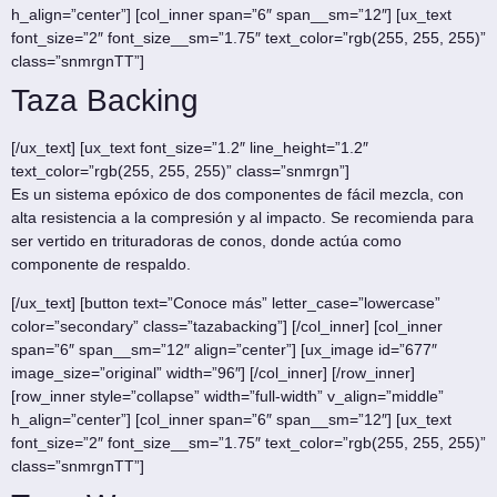
h_align=”center”] [col_inner span=”6″ span__sm=”12″] [ux_text
font_size=”2″ font_size__sm=”1.75″ text_color=”rgb(255, 255, 255)”
class=”snmrgnTT”]
Taza Backing
[/ux_text] [ux_text font_size=”1.2″ line_height=”1.2″
text_color=”rgb(255, 255, 255)” class=”snmrgn”]
Es un sistema epóxico de dos componentes de fácil mezcla, con
alta resistencia a la compresión y al impacto. Se recomienda para
ser vertido en trituradoras de conos, donde actúa como
componente de respaldo.
[/ux_text] [button text=”Conoce más” letter_case=”lowercase”
color=”secondary” class=”tazabacking”] [/col_inner] [col_inner
span=”6″ span__sm=”12″ align=”center”] [ux_image id=”677″
image_size=”original” width=”96″] [/col_inner] [/row_inner]
[row_inner style=”collapse” width=”full-width” v_align=”middle”
h_align=”center”] [col_inner span=”6″ span__sm=”12″] [ux_text
font_size=”2″ font_size__sm=”1.75″ text_color=”rgb(255, 255, 255)”
class=”snmrgnTT”]