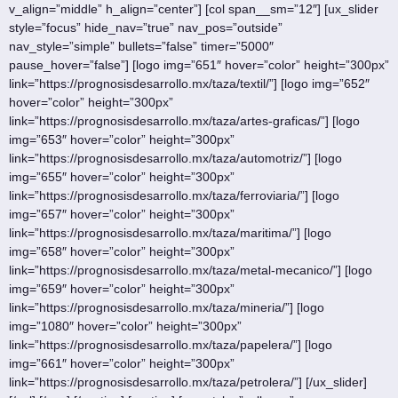
v_align=”middle” h_align=”center”] [col span__sm=”12″] [ux_slider
style=”focus” hide_nav=”true” nav_pos=”outside”
nav_style=”simple” bullets=”false” timer=”5000″
pause_hover=”false”] [logo img=”651″ hover=”color” height=”300px”
link=”https://prognosisdesarrollo.mx/taza/textil/”] [logo img=”652″
hover=”color” height=”300px”
link=”https://prognosisdesarrollo.mx/taza/artes-graficas/”] [logo
img=”653″ hover=”color” height=”300px”
link=”https://prognosisdesarrollo.mx/taza/automotriz/”] [logo
img=”655″ hover=”color” height=”300px”
link=”https://prognosisdesarrollo.mx/taza/ferroviaria/”] [logo
img=”657″ hover=”color” height=”300px”
link=”https://prognosisdesarrollo.mx/taza/maritima/”] [logo
img=”658″ hover=”color” height=”300px”
link=”https://prognosisdesarrollo.mx/taza/metal-mecanico/”] [logo
img=”659″ hover=”color” height=”300px”
link=”https://prognosisdesarrollo.mx/taza/mineria/”] [logo
img=”1080″ hover=”color” height=”300px”
link=”https://prognosisdesarrollo.mx/taza/papelera/”] [logo
img=”661″ hover=”color” height=”300px”
link=”https://prognosisdesarrollo.mx/taza/petrolera/”] [/ux_slider]