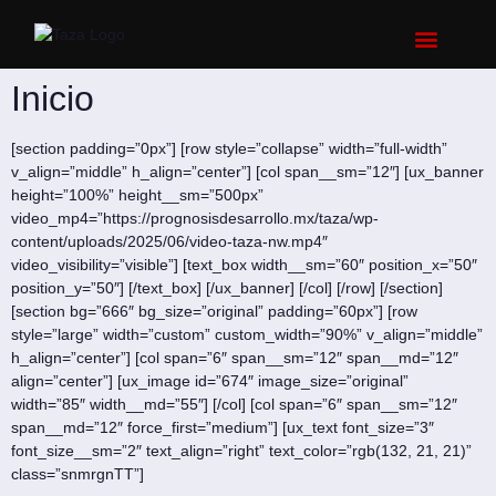
Inicio
[section padding=”0px”] [row style=”collapse” width=”full-width”
v_align=”middle” h_align=”center”] [col span__sm=”12″] [ux_banner
height=”100%” height__sm=”500px”
video_mp4=”https://prognosisdesarrollo.mx/taza/wp-
content/uploads/2025/06/video-taza-nw.mp4″
video_visibility=”visible”] [text_box width__sm=”60″ position_x=”50″
position_y=”50″] [/text_box] [/ux_banner] [/col] [/row] [/section]
[section bg=”666″ bg_size=”original” padding=”60px”] [row
style=”large” width=”custom” custom_width=”90%” v_align=”middle”
h_align=”center”] [col span=”6″ span__sm=”12″ span__md=”12″
align=”center”] [ux_image id=”674″ image_size=”original”
width=”85″ width__md=”55″] [/col] [col span=”6″ span__sm=”12″
span__md=”12″ force_first=”medium”] [ux_text font_size=”3″
font_size__sm=”2″ text_align=”right” text_color=”rgb(132, 21, 21)”
class=”snmrgnTT”]