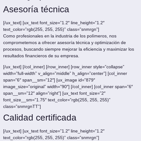
Asesoría técnica
[/ux_text] [ux_text font_size=”1.2″ line_height=”1.2″
text_color=”rgb(255, 255, 255)” class=”snmrgn”]
Como profesionales en la industria de los polímeros, nos
comprometemos a ofrecer asesoría técnica y optimización de
procesos, buscando siempre mejorar la eficiencia y maximizar los
resultados financieros de su empresa.
[/ux_text] [/col_inner] [/row_inner] [row_inner style=”collapse”
width=”full-width” v_align=”middle” h_align=”center”] [col_inner
span=”6″ span__sm=”12″] [ux_image id=”879″
image_size=”original” width=”90″] [/col_inner] [col_inner span=”6″
span__sm=”12″ align=”right”] [ux_text font_size=”2″
font_size__sm=”1.75″ text_color=”rgb(255, 255, 255)”
class=”snmrgnTT”]
Calidad certificada
[/ux_text] [ux_text font_size=”1.2″ line_height=”1.2″
text_color=”rgb(255, 255, 255)” class=”snmrgn”]