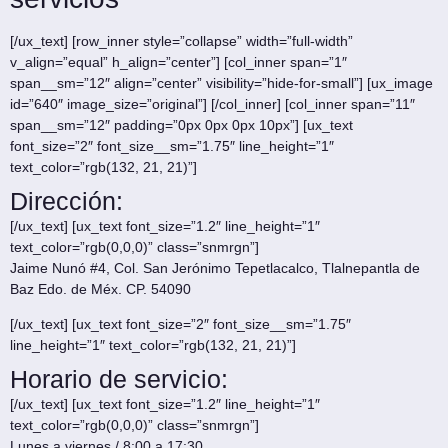
[/ux_text] [row_inner style=”collapse” width=”full-width”
v_align=”equal” h_align=”center”] [col_inner span=”1″
span__sm=”12″ align=”center” visibility=”hide-for-small”] [ux_image
id=”640″ image_size=”original”] [/col_inner] [col_inner span=”11″
span__sm=”12″ padding=”0px 0px 0px 10px”] [ux_text
font_size=”2″ font_size__sm=”1.75″ line_height=”1″
text_color=”rgb(132, 21, 21)”]
Dirección:
[/ux_text] [ux_text font_size=”1.2″ line_height=”1″
text_color=”rgb(0,0,0)” class=”snmrgn”]
Jaime Nunó #4, Col. San Jerónimo Tepetlacalco, Tlalnepantla de
Baz Edo. de Méx. CP. 54090
[/ux_text] [ux_text font_size=”2″ font_size__sm=”1.75″
line_height=”1″ text_color=”rgb(132, 21, 21)”]
Horario de servicio:
[/ux_text] [ux_text font_size=”1.2″ line_height=”1″
text_color=”rgb(0,0,0)” class=”snmrgn”]
Lunes a viernes / 8:00 a 17:30